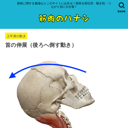
筋肉に関する勉強ならこのサイトにお任せ！筋肉を部位別・動き別・つ
ながり別に大分類！
SEARCH
上半身の動き
首の伸展（後ろへ倒す動き）