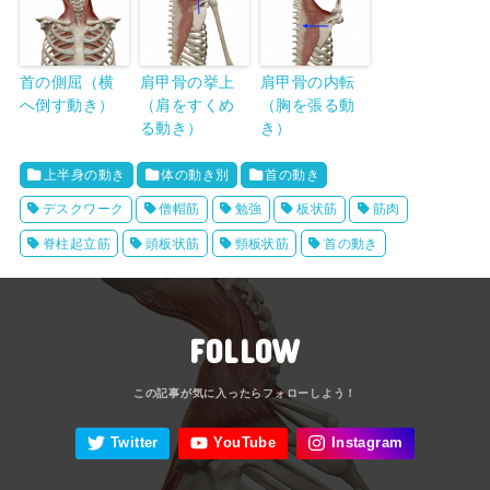
首の側屈（横
肩甲骨の挙上
肩甲骨の内転
へ倒す動き）
（肩をすくめ
（胸を張る動
る動き）
き）
上半身の動き
体の動き別
首の動き
デスクワーク
僧帽筋
勉強
板状筋
筋肉
脊柱起立筋
頭板状筋
頸板状筋
首の動き
FOLLOW