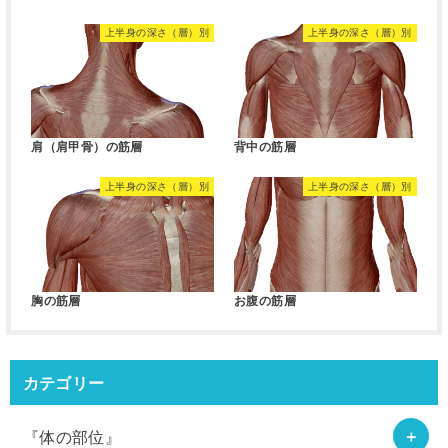
上半身の深さ（層）別
上半身の深さ（層）別
肩（肩甲骨）の筋層
背中の筋層
上半身の深さ（層）別
上半身の深さ（層）別
胸の筋層
お腹の筋層
カテゴリー
『体の部位』