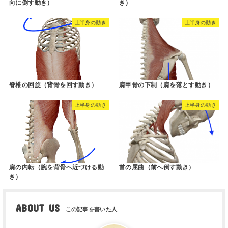
向に倒す動き）
き）
上半身の動き
上半身の動き
脊椎の回旋（背骨を回す動き）
肩甲骨の下制（肩を落とす動き）
上半身の動き
上半身の動き
肩の内転（腕を背骨へ近づける動
首の屈曲（前へ倒す動き）
き）
ABOUT US