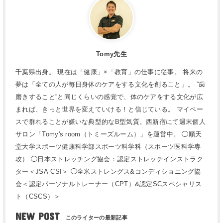
Tomy先生
千葉県出身。 現在は「健康」×「教育」の仕事に従事。 将来の
夢は「全ての人が毎日身体のケアをする文化を創ること」。 ”歯
磨きすること”と同じくらいの感覚で、体のケアをする文化が広
まれば、きっと世界を変えていける！と信じている。 マイペー
スで群れることが嫌いな典型的なB型気質。西新宿にて週末個人
サロン「Tomy's room（トミーズルーム）」を運営中。 ◯順天
堂大学スポーツ健康科学部スポーツ科学科（スポーツ医科学専
攻） ◯日本ストレッチング協会：認定ストレッチインストラク
ター＜JSA-CSI＞ ◯全米ストレングス&コンディショニング協
会＜認定パーソナルトレーナー（CPT）&認定SCスペシャリス
ト（CSCS）＞
NEW POST