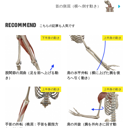
首の側屈（横へ倒す動き）
RECOMMEND
下半身の動き
上半身の動き
股関節の屈曲（足を前へ上げる動
肩の水平外転（横に上げた腕を後
き）
ろへ引く動き）
上半身の動き
上半身の動き
手首の外転（橈屈：手首を親指方
肩の外旋（腕を外向きに回す動