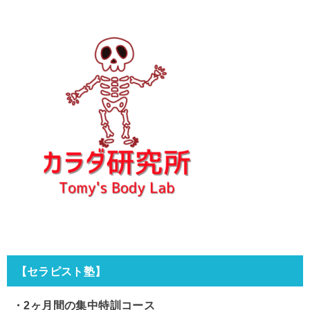
【セラピスト塾】
・2ヶ月間の集中特訓コース