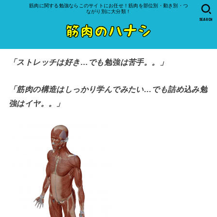
筋肉に関する勉強ならこのサイトにお任せ！筋肉を部位別・動き別・つ
ながり別に大分類！
SEARCH
「ストレッチは好き…でも勉強は苦手。。」
「筋肉の構造はしっかり学んでみたい…でも詰め込み勉
強はイヤ。。」