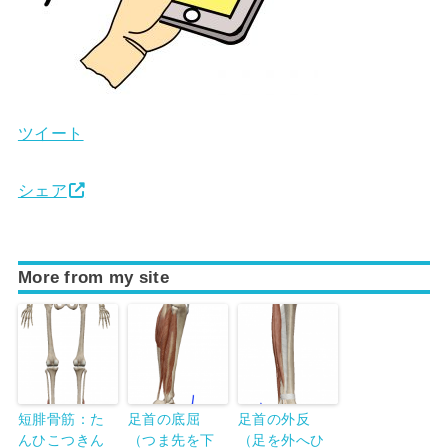
ツイート
シェア
More from my site
短腓骨筋：た
足首の底屈
足首の外反
んひこつきん
（つま先を下
（足を外へひ