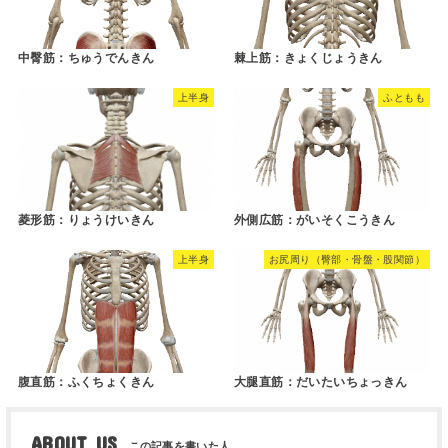
中臀筋：ちゅうでんきん
棘上筋：きょくじょうきん
上半身
ふともも
菱形筋：りょうけいきん
外側広筋：がいそくこうきん
上半身
お尻周り（臀部・骨盤・股関節）
腹直筋：ふくちょくきん
大腿直筋：だいたいちょっきん
ABOUT US