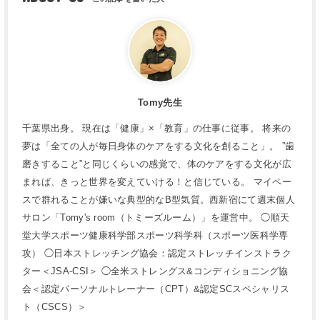
Tomy先生
千葉県出身。 現在は「健康」×「教育」の仕事に従事。 将来の
夢は「全ての人が毎日身体のケアをする文化を創ること」。 ”歯
磨きすること”と同じくらいの感覚で、体のケアをする文化が広
まれば、きっと世界を変えていける！と信じている。 マイペー
スで群れることが嫌いな典型的なB型気質。西新宿にて週末個人
サロン「Tomy's room（トミーズルーム）」を運営中。 ◯順天
堂大学スポーツ健康科学部スポーツ科学科（スポーツ医科学専
攻） ◯日本ストレッチング協会：認定ストレッチインストラク
ター＜JSA-CSI＞ ◯全米ストレングス&コンディショニング協
会＜認定パーソナルトレーナー（CPT）&認定SCスペシャリス
ト（CSCS）＞