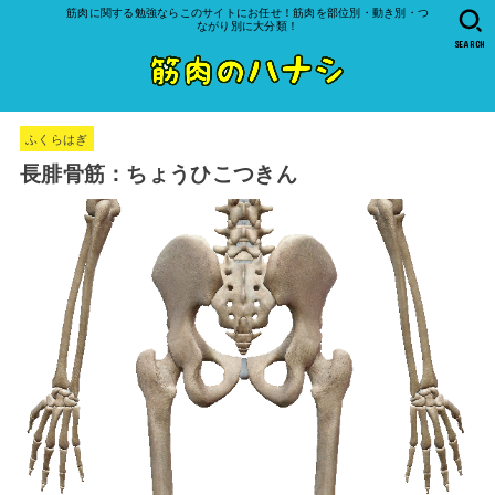
筋肉に関する勉強ならこのサイトにお任せ！筋肉を部位別・動き別・つ
ながり別に大分類！
SEARCH
ふくらはぎ
長腓骨筋：ちょうひこつきん