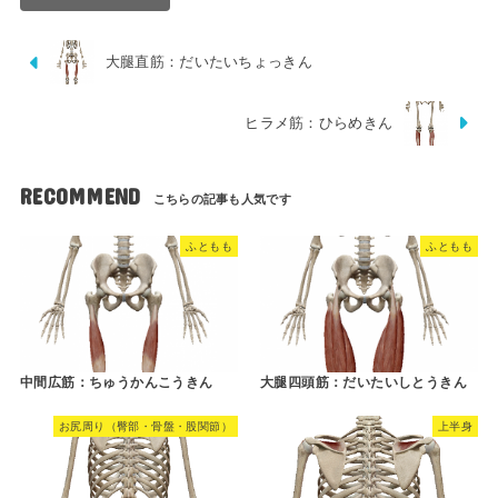
大腿直筋：だいたいちょっきん
ヒラメ筋：ひらめきん
RECOMMEND
ふともも
ふともも
中間広筋：ちゅうかんこうきん
大腿四頭筋：だいたいしとうきん
お尻周り（臀部・骨盤・股関節）
上半身