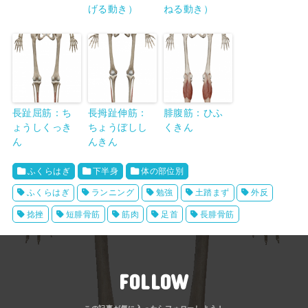
げる動き）
ねる動き）
長趾屈筋：ち
長拇趾伸筋：
腓腹筋：ひふ
ょうしくっき
ちょうぼしし
くきん
ん
んきん
ふくらはぎ
下半身
体の部位別
ふくらはぎ
ランニング
勉強
土踏まず
外反
捻挫
短腓骨筋
筋肉
足首
長腓骨筋
FOLLOW