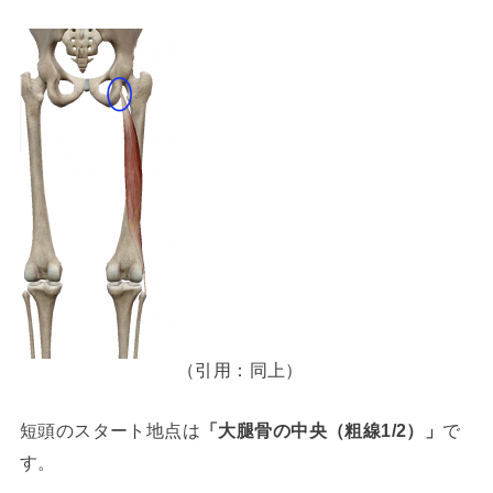
（引用：同上）
短頭のスタート地点は
「大腿骨の中央（粗線1/2）
」
で
す。