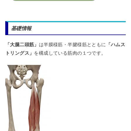
基礎情報
「大腿二頭筋」
は半膜様筋・半腱様筋とともに
「ハムス
トリングス」
を構成している筋肉の１つです。