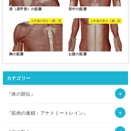
肩（肩甲骨）の筋層
背中の筋層
上半身の深さ（層）別
上半身の深さ（層）別
胸の筋層
お腹の筋層
カテゴリー
『体の部位』
『筋肉の連鎖：アナトミートレイン』