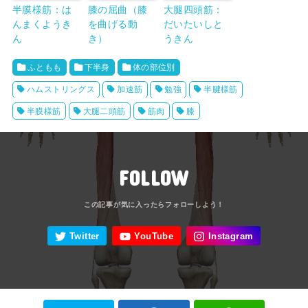
半膜様筋：は
膝の屈曲（膝
大腿四頭筋：
んまくようき
を曲げる動
だいたいしと
ん
き）
うきん
ふともも
下半身
体の部位別
ハムストリングス
加速筋
勉強
半腱様筋
半膜様筋
大腿二頭筋
筋肉
膝
FOLLOW