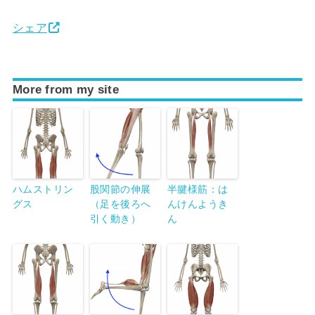
シェア
More from my site
ハムストリン
股関節の伸展
半腱様筋：は
グス
（足を後ろへ
んけんようき
引く動き）
ん