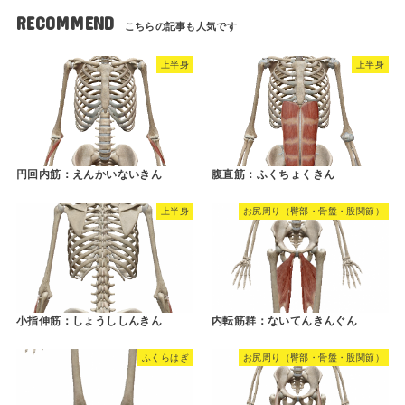
RECOMMEND
上半身
上半身
円回内筋：えんかいないきん
腹直筋：ふくちょくきん
上半身
お尻周り（臀部・骨盤・股関節）
小指伸筋：しょうししんきん
内転筋群：ないてんきんぐん
ふくらはぎ
お尻周り（臀部・骨盤・股関節）