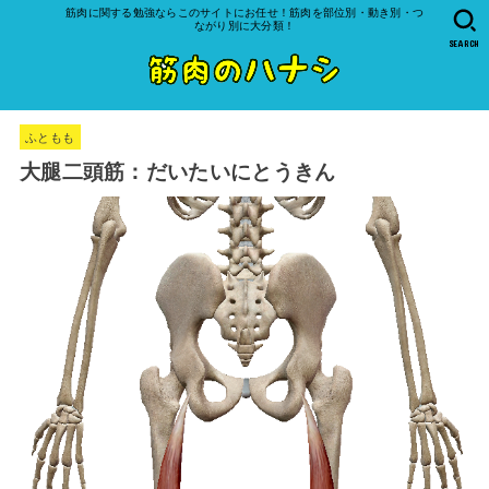
筋肉に関する勉強ならこのサイトにお任せ！筋肉を部位別・動き別・つ
ながり別に大分類！
SEARCH
ふともも
大腿二頭筋：だいたいにとうきん