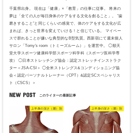
千葉県出身。 現在は「健康」×「教育」の仕事に従事。 将来の
夢は「全ての人が毎日身体のケアをする文化を創ること」。 ”歯
磨きすること”と同じくらいの感覚で、体のケアをする文化が広
まれば、きっと世界を変えていける！と信じている。 マイペー
スで群れることが嫌いな典型的なB型気質。西新宿にて週末個人
サロン「Tomy's room（トミーズルーム）」を運営中。 ◯順天
堂大学スポーツ健康科学部スポーツ科学科（スポーツ医科学専
攻） ◯日本ストレッチング協会：認定ストレッチインストラク
ター＜JSA-CSI＞ ◯全米ストレングス&コンディショニング協
会＜認定パーソナルトレーナー（CPT）&認定SCスペシャリス
ト（CSCS）＞
NEW POST
上半身の深さ（層）別
上半身の深さ（層）別