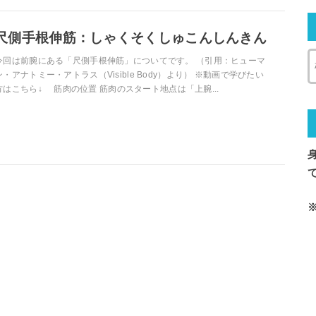
尺側手根伸筋：しゃくそくしゅこんしんきん
今回は前腕にある「尺側手根伸筋」についてです。 （引用：ヒューマ
ン・アナトミー・アトラス（Visible Body）より） ※動画で学びたい
方はこちら↓ 筋肉の位置 筋肉のスタート地点は「上腕...