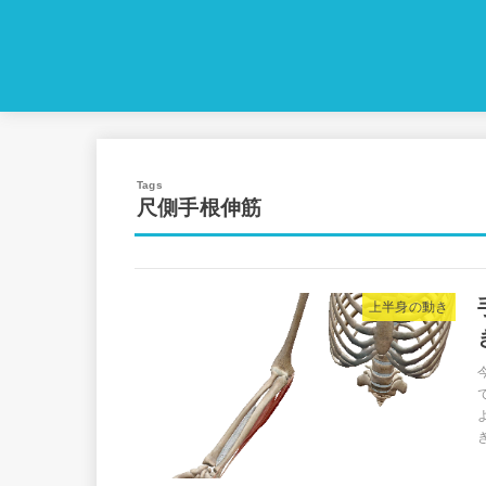
尺側手根伸筋
上半身の動き
き