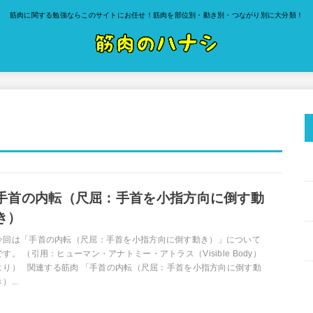
筋肉に関する勉強ならこのサイトにお任せ！筋肉を部位別・動き別・つながり別に大分類！
手首の内転（尺屈：手首を小指方向に倒す動
き）
今回は「手首の内転（尺屈：手首を小指方向に倒す動き）」について
です。 （引用：ヒューマン・アナトミー・アトラス（Visible Body）
より） 関連する筋肉 「手首の内転（尺屈：手首を小指方向に倒す動
）...